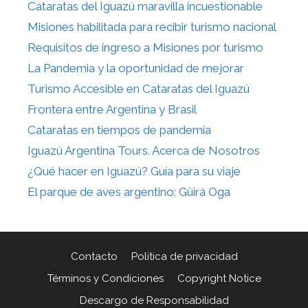
Cataratas del Iguazú maravilla incuestionable
Misiones habilitada para recibir turismo nacional
Requisitos de ingreso a Misiones por turismo
La Pandemia y la oportunidad de mejorar
Turismo Accesible en Cataratas del Iguazú
Frontera entre Argentina y Brasil
Cataratas en tiempos de pandemia
Iguazú Argentina Tours. Acerca de Nosotros
¿Qué hacer en Iguazú? Guía para su viaje
El parque de aves argentino: Güirá Oga
Contacto
Política de privacidad
Términos y Condiciones
Copyright Notice
Descargo de Responsabilidad