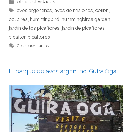
otras actividades
aves argentinas
,
aves de misiones
,
colibrí
,
colibríes
,
hummingbird
,
hummingbirds garden
,
jardín de los picaflores
,
jardin de picaflores
,
picaflor
,
picaflores
2 comentarios
El parque de aves argentino: Güirá Oga