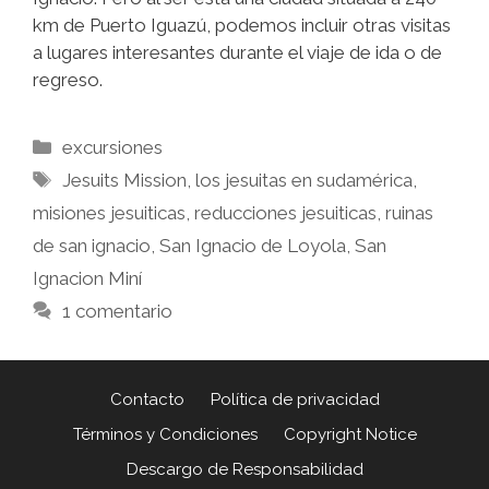
km de Puerto Iguazú, podemos incluir otras visitas
a lugares interesantes durante el viaje de ida o de
regreso.
excursiones
Jesuits Mission
,
los jesuitas en sudamérica
,
misiones jesuiticas
,
reducciones jesuiticas
,
ruinas
de san ignacio
,
San Ignacio de Loyola
,
San
Ignacion Miní
1 comentario
Contacto
Política de privacidad
Términos y Condiciones
Copyright Notice
Descargo de Responsabilidad